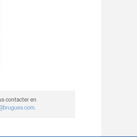
us contacter en
@brugues.com
.