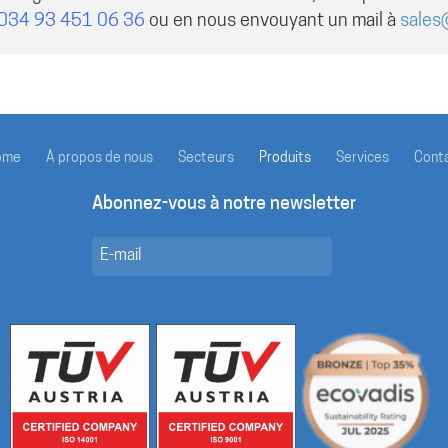
034 93 451 06 36
ou en nous envouyant un mail à
sales
ome
À propos de nous
Secteurs
Produits
Services
Cont
Abonnez-vous à notre newsletter