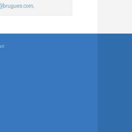
@brugues.com
.
act