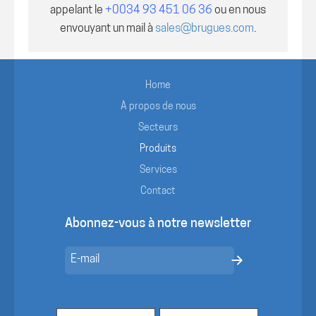
appelant le
+0034 93 451 06 36
ou en nous
envouyant un mail à
sales@brugues.com
.
Home
À propos de nous
Secteurs
Produits
Services
Contact
Abonnez-vous à notre newsletter