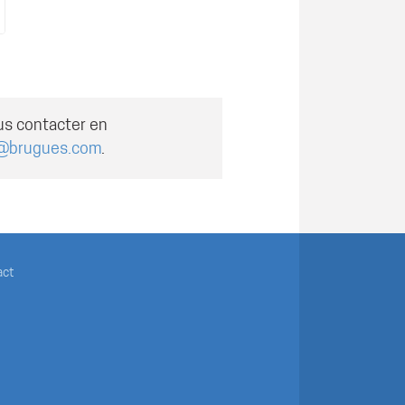
us contacter en
@brugues.com
.
act