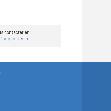
us contacter en
@brugues.com
.
act