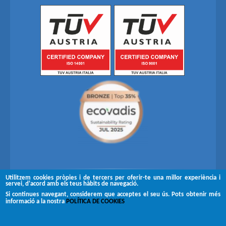
Utilitzem cookies pròpies i de tercers per oferir-te una millor experiència i
servei, d'acord amb els teus hàbits de navegació.
Segueix-nos a
Si continues navegant, considerem que acceptes el seu ús. Pots obtenir més
informació a la nostra
POLÍTICA DE COOKIES
Copyright © 2026 Brugués
Avís legal