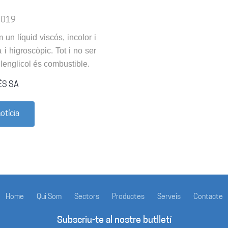
 2019
 un líquid viscós, incolor i
i higroscòpic. Tot i no ser
ilenglicol és combustible.
ÉS SA
otícia
Home
Qui Som
Sectors
Productes
Serveis
Contacte
Subscriu-te al nostre butlletí