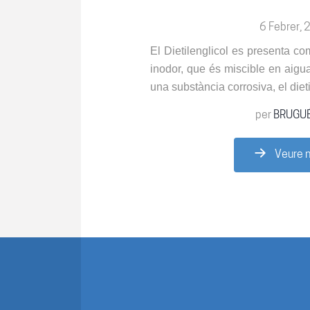
6 Febrer,
El Dietilenglicol es presenta com
inodor, que és miscible en aigua 
una substància corrosiva, el diet
per
BRUGU
Veure n