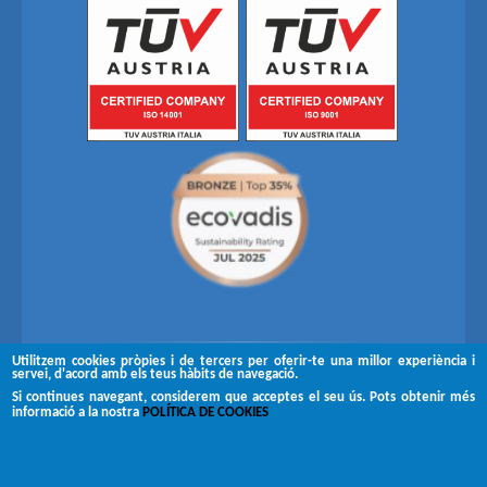
Utilitzem cookies pròpies i de tercers per oferir-te una millor experiència i
servei, d'acord amb els teus hàbits de navegació.
Segueix-nos a
Si continues navegant, considerem que acceptes el seu ús. Pots obtenir més
informació a la nostra
POLÍTICA DE COOKIES
Copyright © 2026 Brugués
Avís legal