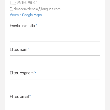
Tel.:
96 150 98 82
E:
almacenvalencia@brugues.com
Veure a Google Maps
Escriu un motiu
*
El teu nom
*
El teu cognom
*
El teu email
*