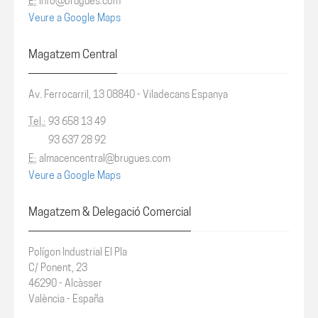
E:
info@brugues.com
Veure a Google Maps
Magatzem Central
Av. Ferrocarril, 13 08840 - Viladecans Espanya
Tel.:
93 658 13 49
93 637 28 92
E:
almacencentral@brugues.com
Veure a Google Maps
Magatzem & Delegació Comercial
Polígon Industrial
El Pla
C/ Ponent, 23
46290 - Alcàsser
València -
España