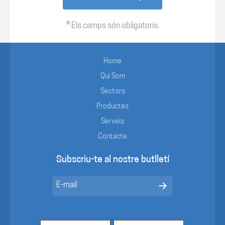
*
Els camps són obligatoris.
Home
Qui Som
Sectors
Productes
Serveis
Contacte
Subscriu-te al nostre butlletí