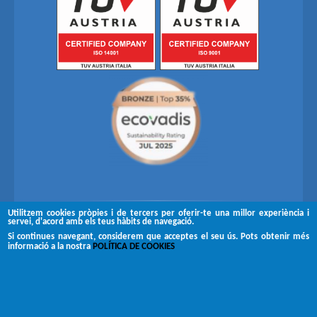
Utilitzem cookies pròpies i de tercers per oferir-te una millor experiència i
servei, d'acord amb els teus hàbits de navegació.
Segueix-nos a
Si continues navegant, considerem que acceptes el seu ús. Pots obtenir més
informació a la nostra
POLÍTICA DE COOKIES
Copyright © 2026 Brugués
Avís legal
Canal de denúncies