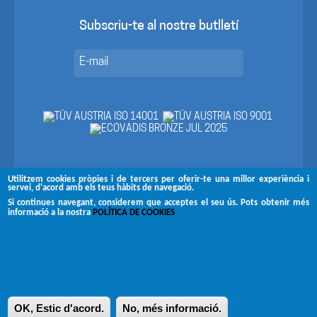
Subscriu-te al nostre butlletí
Utilitzem cookies pròpies i de tercers per oferir-te una millor experiència i
servei, d'acord amb els teus hàbits de navegació.
Segueix-nos a
Si continues navegant, considerem que acceptes el seu ús. Pots obtenir més
informació a la nostra
POLÍTICA DE COOKIES
Copyright © 2026 Brugués
Avís legal
Canal de denúncies
Política de privacitat
OK, Estic d'acord.
No, més informació.