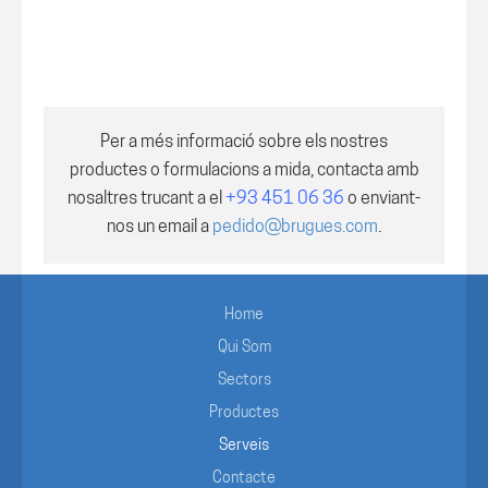
Per a més informació sobre els nostres
productes o formulacions a mida, contacta amb
nosaltres trucant a el
+93 451 06 36
o enviant-
nos un email a
pedido@brugues.com
.
Home
Qui Som
Sectors
Productes
Serveis
Contacte