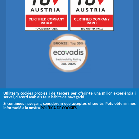
Utilitzem cookies pròpies i de tercers per oferir-te una millor experiència i
servei, d'acord amb els teus hàbits de navegació.
Segueix-nos a
Si continues navegant, considerem que acceptes el seu ús. Pots obtenir més
informació a la nostra
POLÍTICA DE COOKIES
Copyright © 2026 Brugués
Avís legal
Canal de denúncies