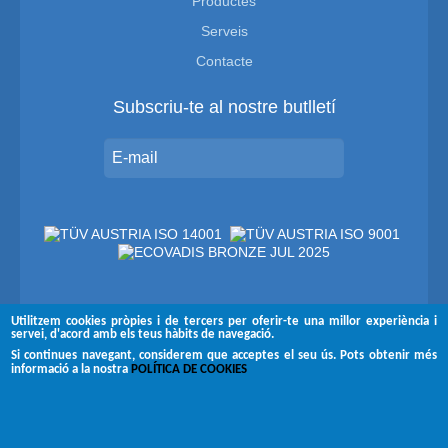
Productes
Serveis
Contacte
Subscriu-te al nostre butlletí
Utilitzem cookies pròpies i de tercers per oferir-te una millor experiència i
servei, d'acord amb els teus hàbits de navegació.
Segueix-nos a
Si continues navegant, considerem que acceptes el seu ús. Pots obtenir més
informació a la nostra
POLÍTICA DE COOKIES
Copyright © 2026 Brugués
Avís legal