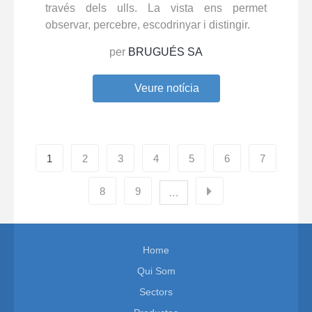
través dels ulls. La vista ens permet
observar, percebre, escodrinyar i distingir.
per
BRUGUÉS SA
Veure notícia
1
2
3
4
5
6
7
8
9
…
Home
Qui Som
Sectors