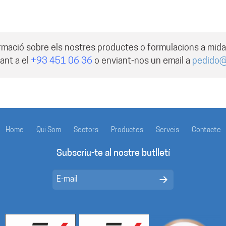
rmació sobre els nostres productes o formulacions a mid
ant a el
+93 451 06 36
o enviant-nos un email a
pedido
Home
Qui Som
Sectors
Productes
Serveis
Contacte
Subscriu-te al nostre butlletí