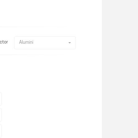
ctor
Alumini