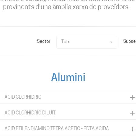
provinents d'una àmplia xarxa de proveïdors.
Sector
Subse
Tots
Alumini
ÀCID CLORHÍDRIC
ÀCID CLORHÍDRIC DILUÏT
ÀCID ETILENDIAMINO TETRA ACÈTIC - EDTA ÀCIDA