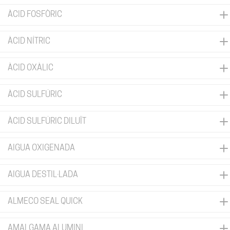
ÀCID FOSFÒRIC
ÀCID NÍTRIC
ÀCID OXÀLIC
ÀCID SULFÚRIC
ÀCID SULFÚRIC DILUÏT
AIGUA OXIGENADA
AIGUA DESTIL·LADA
ALMECO SEAL QUICK
AMALGAMA ALUMINI