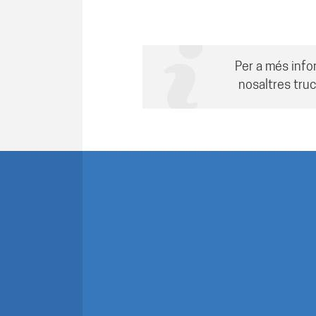
Per a més info
nosaltres truc