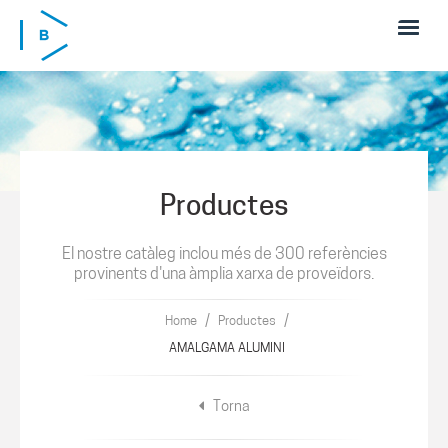
Skip to main content
Productes
El nostre catàleg inclou més de 300 referències
provinents d'una àmplia xarxa de proveïdors.
/
/
Home
Productes
AMALGAMA ALUMINI
Torna