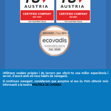
Utilitzem cookies pròpies i de tercers per oferir-te una millor experiència i
servei, d'acord amb els teus hàbits de navegació.
Segueix-nos a
Si continues navegant, considerem que acceptes el seu ús. Pots obtenir més
informació a la nostra
POLÍTICA DE COOKIES
Copyright © 2026 Brugués
Avís legal
Canal de denúncies