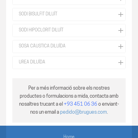
SODI BISULFIT DILUÏT
SODI HIPOCLORIT DILUÏT
SOSA CÀUSTICA DILUÏDA
UREA DILUÏDA
Per a més informació sobre els nostres
productes o formulacions a mida, contacta amb
nosaltres trucant a el
+93 451 06 36
o enviant-
nos un email a
pedido@brugues.com
.
Home