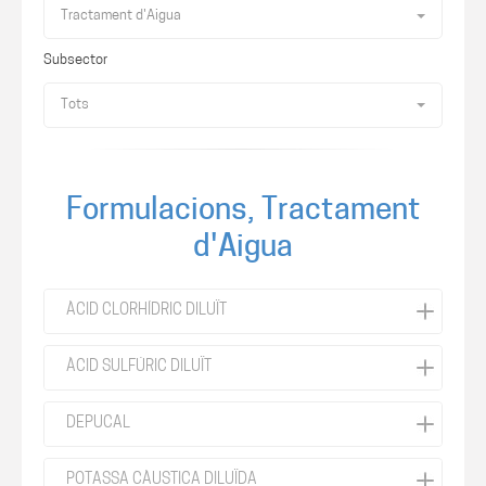
Tractament d'Aigua
Subsector
Tots
Formulacions, Tractament
d'Aigua
ÀCID CLORHÍDRIC DILUÏT
ÀCID SULFÚRIC DILUÏT
DEPUCAL
POTASSA CÀUSTICA DILUÏDA