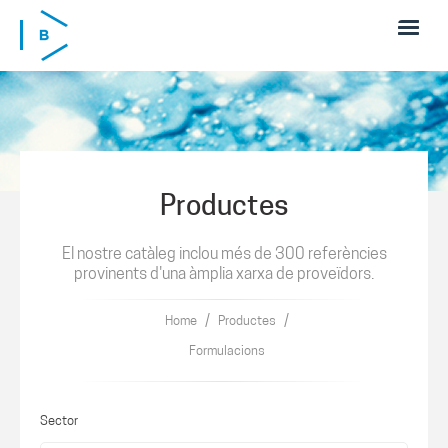
Skip to main content
Productes
El nostre catàleg inclou més de 300 referències
provinents d'una àmplia xarxa de proveïdors.
/
/
Home
Productes
Formulacions
Sector