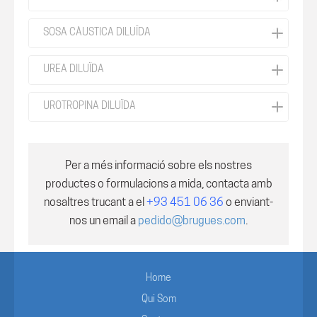
SOSA CÀUSTICA DILUÏDA
UREA DILUÏDA
UROTROPINA DILUÏDA
Per a més informació sobre els nostres
productes o formulacions a mida, contacta amb
nosaltres trucant a el
+93 451 06 36
o enviant-
nos un email a
pedido@brugues.com
.
Home
Qui Som