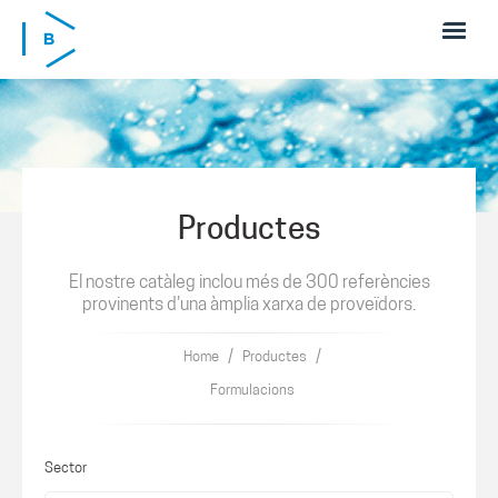
Skip to main content
Productes
El nostre catàleg inclou més de 300 referències
provinents d'una àmplia xarxa de proveïdors.
/
/
Home
Productes
Formulacions
Sector