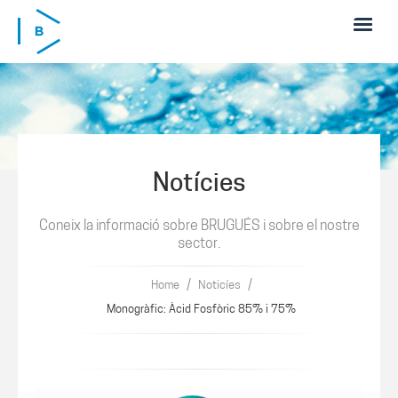
Skip to main content
Notícies
Coneix la informació sobre BRUGUÉS i sobre el nostre
sector.
/
/
Home
Noticíes
Monogràfic: Àcid Fosfòric 85% i 75%