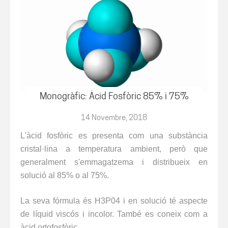
Monogràfic: Àcid Fosfòric 85% i 75%
14 Novembre, 2018
L'àcid fosfòric es presenta com una substància
cristal·lina a temperatura ambient, però que
generalment s'emmagatzema i distribueix en
solució al 85% o al 75%.
La seva fórmula és H3P04 i en solució té aspecte
de líquid viscós i incolor. També es coneix com a
àcid ortofosfòric.