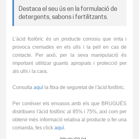
Destaca el seu ús en la formulació de
detergents, sabons i fertilitzants.
L'àcid fosfòric és un producte corrosiu que irrita i
provoca cremades en els ulls i la pell en cas de
contacte. Per això, per la seva manipulació és
important utilitzar guants apropiats i protecció per
als ulls i la cara.
Consulta
aquí
la fitxa de seguretat de l'àcid fosfòric.
Per conèixer els envasos amb els que BRUGUÉS
distribueix l'àcid fosfòric al 85% i 75%, així com per
obtenir més informació relativa al producte o fer una
comanda, fes click
aquí
.