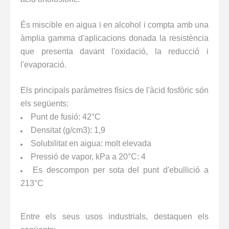
És miscible en aigua i en alcohol i compta amb una
àmplia gamma d'aplicacions donada la resistència
que presenta davant l'oxidació, la reducció i
l'evaporació.
Els principals paràmetres físics de l'àcid fosfòric són
els següents:
Punt de fusió: 42°C
Densitat (g/cm3): 1,9
Solubilitat en aigua: molt elevada
Pressió de vapor, kPa a 20°C: 4
Es descompon per sota del punt d'ebullició a
213°C
Entre els seus usos industrials, destaquen els