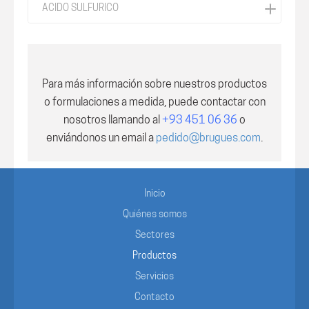
ACIDO SULFURICO
Para más información sobre nuestros productos
o formulaciones a medida, puede contactar con
nosotros
llamando al
+93 451 06 36
o
enviándonos un email a
pedido@brugues.com
.
Inicio
Quiénes somos
Sectores
Productos
Servicios
Contacto