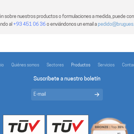
ón sobre nuestros productos o formulaciones a medida, puede con
ando al
+93 451 06 36
o enviándonos un email a
pedido@brugues
cio
Quiénes somos
Sectores
Productos
Servicios
Conta
Suscríbete a nuestro boletín