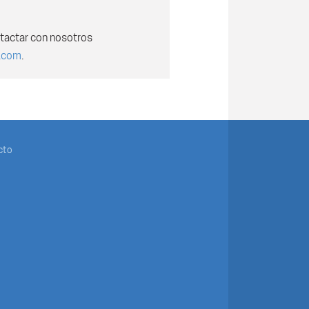
tactar con nosotros
.com
.
cto