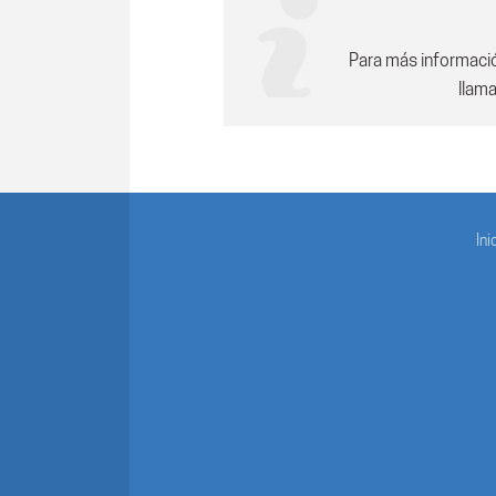
Para más informaci
llam
Ini