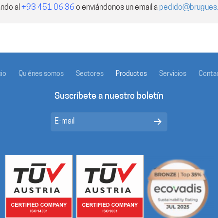
ando al
+93 451 06 36
o enviándonos un email a
pedido@brugues
cio
Quiénes somos
Sectores
Productos
Servicios
Conta
Suscríbete a nuestro boletín