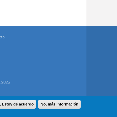
cto
 Estoy de acuerdo
No, más información