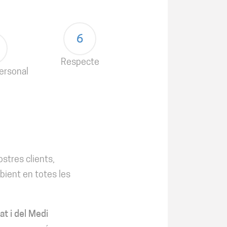
6
Respecte
ersonal
ostres clients,
mbient en totes les
at i del Medi