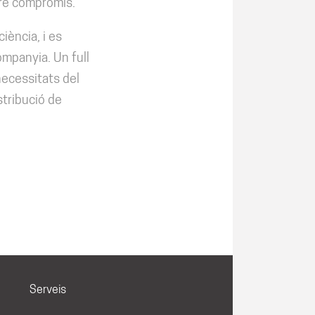
stre compromís.
iència, i es
ompanyia. Un full
necessitats del
stribució de
Serveis