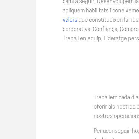
camí a seguir. Desenvolupem la 
apliquem habilitats i coneixem
valors
que constitueixen la nost
corporativa: Confiança, Compro
Treball en equip, Lideratge per
Treballem cada dia 
oferir als nostres 
nostres operacion
Per aconseguir-ho