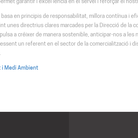
rmet garantir l’excel·lència en el servei i reforçar el no
asa en principis de responsabilitat, millora contínua i efic
t unes directrius clares marcades per la Direcció de la c
pulsa a créixer de manera sostenible, anticipar-nos a les 
essent un referent en el sector de la comercialització i di
.
at i Medi Ambient