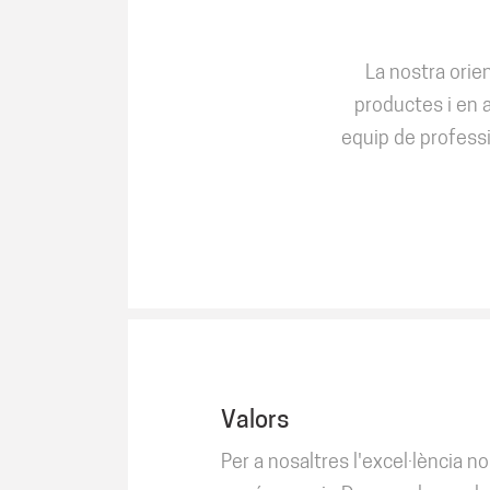
La nostra orien
productes i en 
equip de professi
Valors
Per a nosaltres l'excel·lència no