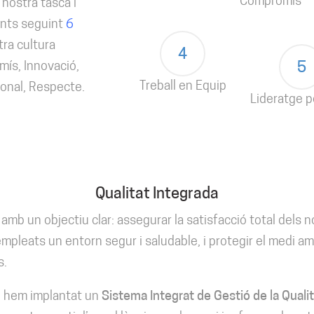
Compromís
nostra tasca i
ents seguint
6
ra cultura
4
mís, Innovació,
5
Treball en Equip
sonal, Respecte.
Lideratge p
Qualitat Integrada
amb un objectiu clar: assegurar la satisfacció total dels n
empleats un entorn segur i saludable, i protegir el medi a
s.
, hem implantat un
Sistema Integrat de Gestió de la Qualit