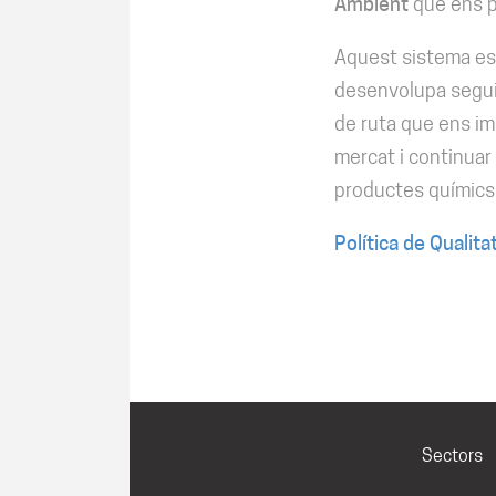
Ambient
que ens pe
Aquest sistema es b
desenvolupa seguin
de ruta que ens im
mercat i continuar 
productes químics
Política de Qualit
Sectors