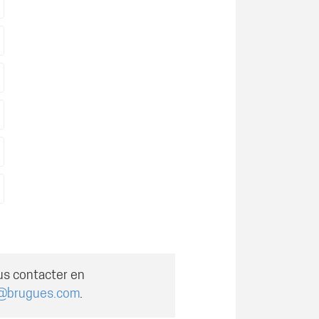
us contacter en
@brugues.com
.