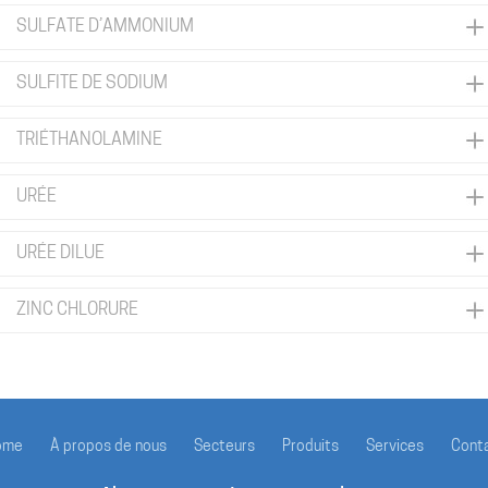
SULFATE D’AMMONIUM
SULFITE DE SODIUM
TRIÉTHANOLAMINE
URÉE
URÉE DILUE
ZINC CHLORURE
ome
À propos de nous
Secteurs
Produits
Services
Cont