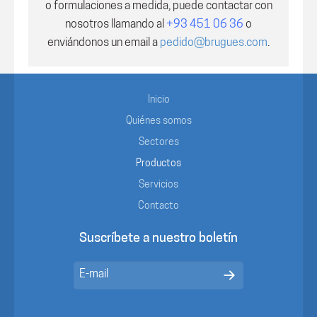
o formulaciones a medida, puede contactar con
nosotros
llamando al
+93 451 06 36
o
enviándonos un email a
pedido@brugues.com
.
Inicio
Quiénes somos
Sectores
Productos
Servicios
Contacto
Suscríbete a nuestro boletín