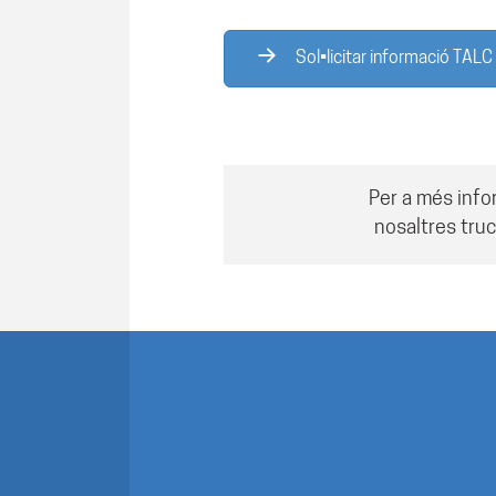
Sol•licitar informació TALC
Per a més info
nosaltres truc