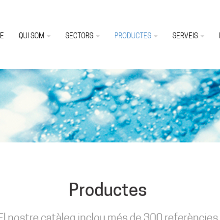
E
QUI SOM
SECTORS
PRODUCTES
SERVEIS
Productes
El nostre catàleg inclou més de 300 referències