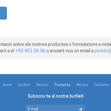
rmació sobre els nostres productes o formulacions a mid
ant a el
+93 451 06 36
o enviant-nos un email a
pedido
Home
Qui Som
Sectors
Productes
Serveis
Contacte
Subscriu-te al nostre butlletí