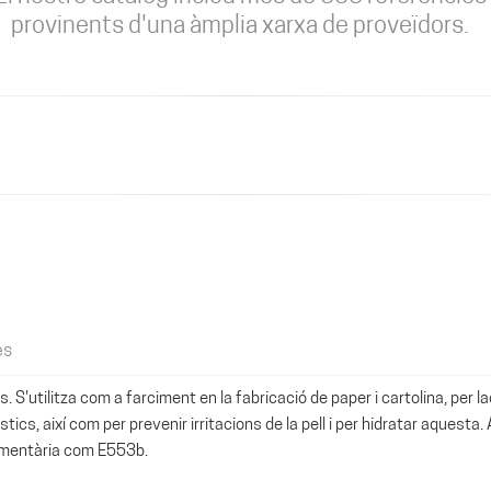
provinents d'una àmplia xarxa de proveïdors.
es
 S'utilitza com a farciment en la fabricació de paper i cartolina, per la
ics, així com per prevenir irritacions de la pell i per hidratar aquesta.
alimentària com E553b.