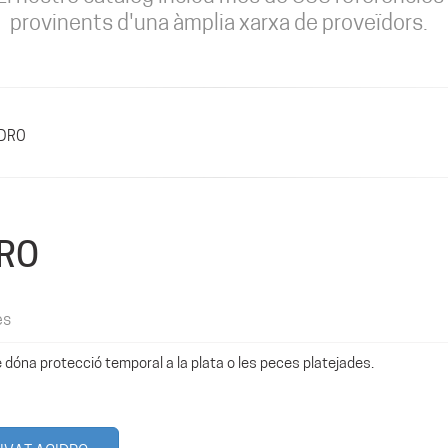
provinents d'una àmplia xarxa de proveïdors.
IDRO
DRO
es
e dóna protecció temporal a la plata o les peces platejades.