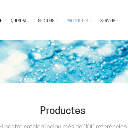
E
QUI SOM
SECTORS
PRODUCTES
SERVEIS
Productes
El nostre catàleg inclou més de 300 referències