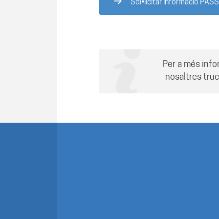
Sol•licitar informació PA
Per a més info
nosaltres truc