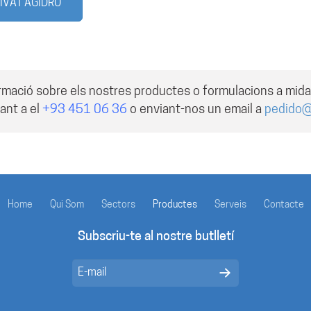
SSIVAT AGIDRO
rmació sobre els nostres productes o formulacions a mid
ant a el
+93 451 06 36
o enviant-nos un email a
pedido
Home
Qui Som
Sectors
Productes
Serveis
Contacte
Subscriu-te al nostre butlletí