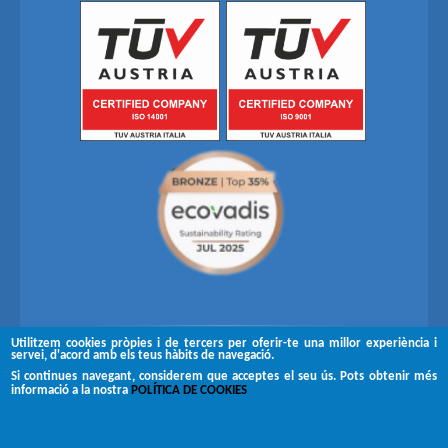
Utilitzem cookies pròpies i de tercers per oferir-te una millor experiència i
servei, d'acord amb els teus hàbits de navegació.
Segueix-nos a
Si continues navegant, considerem que acceptes el seu ús. Pots obtenir més
informació a la nostra
POLÍTICA DE COOKIES
Copyright © 2026 Brugués
Avís legal