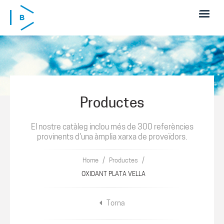
Skip to main content
Productes
El nostre catàleg inclou més de 300 referències
provinents d'una àmplia xarxa de proveïdors.
/
/
Home
Productes
OXIDANT PLATA VELLA
Torna