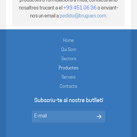
productes o formulacions a mida, contacta amb
nosaltres trucant a el
+93 451 06 36
o enviant-
nos un email a
pedido@brugues.com
.
Home
Qui Som
Sectors
Productes
Serveis
Contacte
Subscriu-te al nostre butlletí