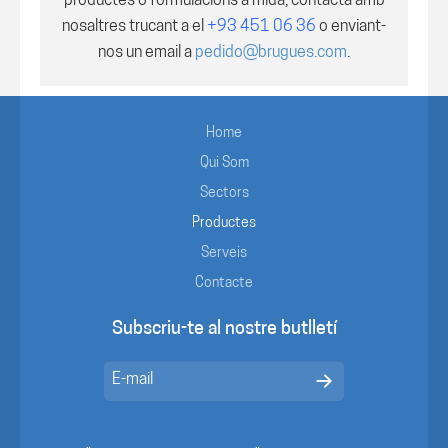
productes o formulacions a mida, contacta amb
nosaltres trucant a el
+93 451 06 36
o enviant-
nos un email a
pedido@brugues.com
.
Home
Qui Som
Sectors
Productes
Serveis
Contacte
Subscriu-te al nostre butlletí