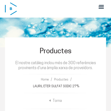
Skip to main content
Productes
El nostre catàleg inclou més de 300 referències
provinents d'una àmplia xarxa de proveïdors.
/
/
Home
Productes
LAURIL ETER SULFAT SODIC 27%
Torna