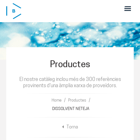
Skip to main content
Productes
El nostre catàleg inclou més de 300 referències
provinents d'una àmplia xarxa de proveïdors.
/
/
Home
Productes
DISSOLVENT NETEJA
Torna