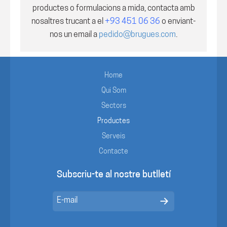
productes o formulacions a mida, contacta amb
nosaltres trucant a el
+93 451 06 36
o enviant-
nos un email a
pedido@brugues.com
.
Home
Qui Som
Sectors
Productes
Serveis
Contacte
Subscriu-te al nostre butlletí