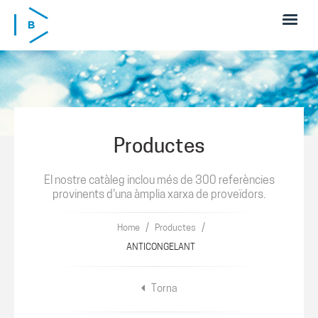
Skip to main content
Productes
El nostre catàleg inclou més de 300 referències
provinents d'una àmplia xarxa de proveïdors.
/
/
Home
Productes
ANTICONGELANT
Torna