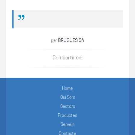
per
BRUGUÉS SA
Compartir en:
Home
Qui Som
Sectors
Productes
Serveis
Contacte