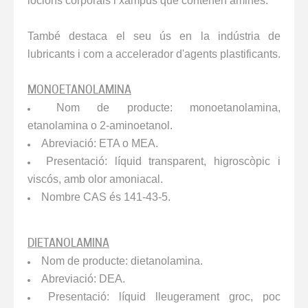
locions corporals i xampús que contenen amines.
També destaca el seu ús en la indústria de
lubricants i com a accelerador d'agents plastificants.
MONOETANOLAMINA
Nom de producte: monoetanolamina,
etanolamina o 2-aminoetanol.
Abreviació: ETA o MEA.
Presentació: líquid transparent, higroscòpic i
viscós, amb olor amoniacal.
Nombre CAS és 141-43-5.
DIETANOLAMINA
Nom de producte: dietanolamina.
Abreviació: DEA.
Presentació: líquid lleugerament groc, poc