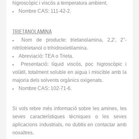
higroscòpic i viscós a temperatura ambient.
Nombre CAS: 111-42-2.
TRIETANOLAMINA
Nom de producte: trietanolamina, 2,2', 2''-
nitrilotrietanol o trihidroxietilamina.
Abreviació: TEA o Trieta.
Presentació: líquid viscós, poc higroscòpic i
volàtil, totalment soluble en aigua i miscible amb la
majoria dels solvents orgànics oxigenats.
Nombre CAS: 102-71-6.
Si vols rebre més informació sobre les amines, les
seves característiques tècniques o les seves
aplicacions industrials, no dubtis en contactar amb
nosaltres.