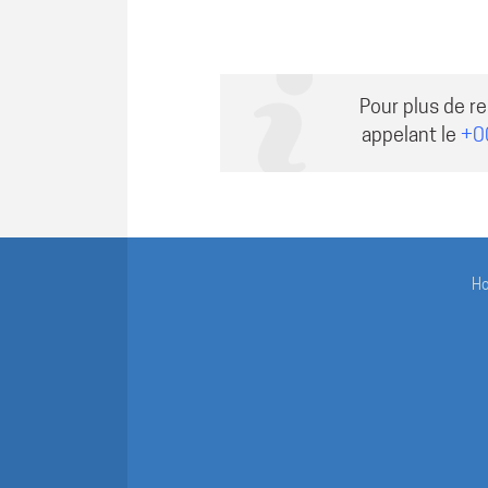
Pour plus de r
appelant le
+0
H