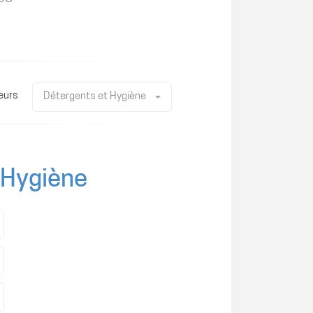
eurs
Détergents et Hygiène
 Hygiène