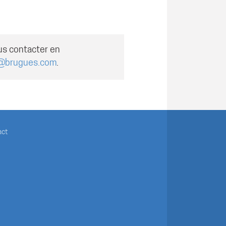
us contacter en
@brugues.com
.
act