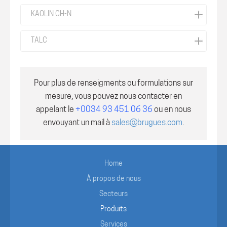
KAOLIN CH-N
TALC
Pour plus de renseigments ou formulations sur
mesure, vous pouvez nous contacter en
appelant le
+0034 93 451 06 36
ou en nous
envouyant un mail à
sales@brugues.com
.
Home
À propos de nous
Secteurs
Produits
Services