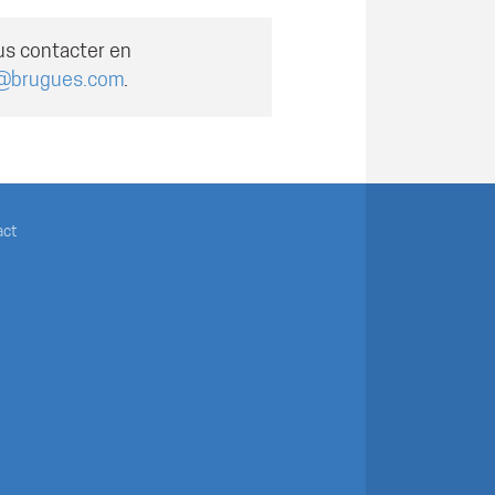
us contacter en
@brugues.com
.
act