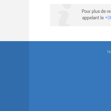
Pour plus de r
appelant le
+0
H