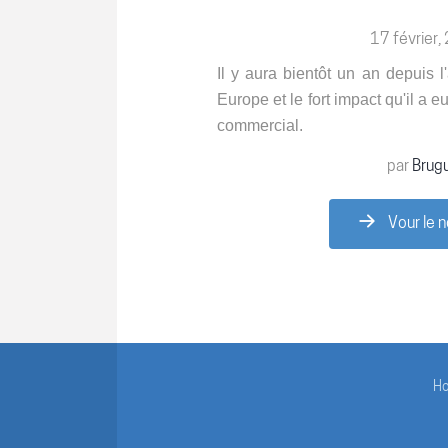
17 février
Il y aura bientôt un an depuis 
Europe et le fort impact qu'il a 
commercial.
par
Brug
Vour le n
H