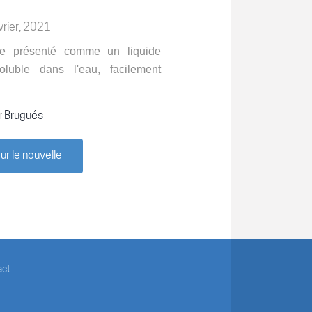
vrier, 2021
ne présenté comme un liquide
soluble dans l'eau, facilement
r
Brugués
r le nouvelle
act