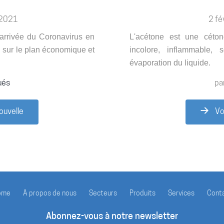
, 2021
2 fé
l'arrivée du Coronavirus en
L'acétone est une céto
eu sur le plan économique et
incolore, inflammable, 
évaporation du liquide.
ués
pa
ouvelle
Vou
ome
À propos de nous
Secteurs
Produits
Services
Cont
Abonnez-vous à notre newsletter