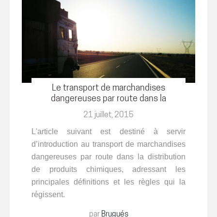
Le transport de marchandises
dangereuses par route dans la
distribution de produits
21 juillet, 2015
chimiques
L'article suivant est destiné à servir
d’introduction au transport de marchandises
dangereuses par route dans la distribution
de produits chimiques, adressant les
principales définitions et les règles qui la
régissent
.
par
Brugués