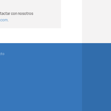
tactar con nosotros
.com
.
cto