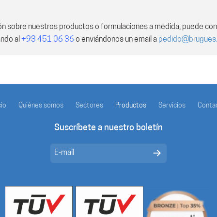
ón sobre nuestros productos o formulaciones a medida, puede con
ando al
+93 451 06 36
o enviándonos un email a
pedido@brugues
cio
Quiénes somos
Sectores
Productos
Servicios
Conta
Suscríbete a nuestro boletín