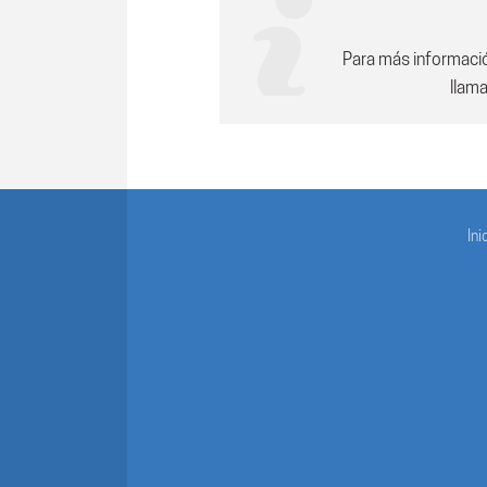
Para más informaci
llam
Ini