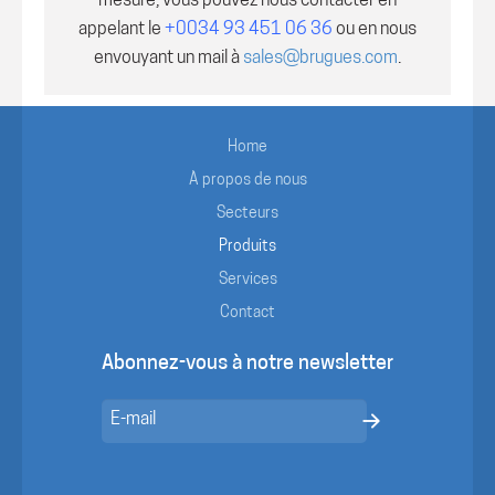
mesure, vous pouvez nous contacter en
appelant le
+0034 93 451 06 36
ou en nous
envouyant un mail à
sales@brugues.com
.
Home
À propos de nous
Secteurs
Produits
Services
Contact
Abonnez-vous à notre newsletter