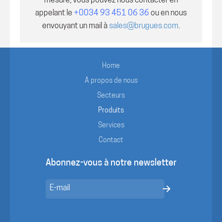
mesure, vous pouvez nous contacter en
appelant le
+0034 93 451 06 36
ou en nous
envouyant un mail à
sales@brugues.com
.
Home
À propos de nous
Secteurs
Produits
Services
Contact
Abonnez-vous à notre newsletter