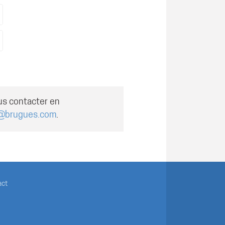
us contacter en
@brugues.com
.
act