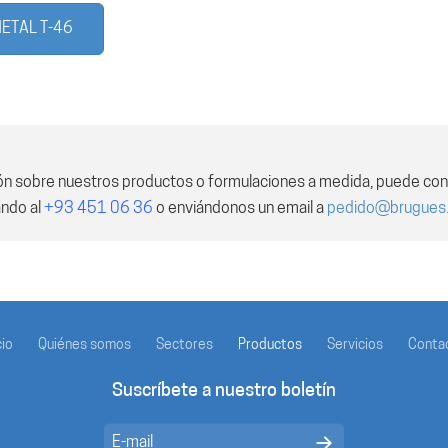
METAL T-46
ón sobre nuestros productos o formulaciones a medida, puede con
ando al
+93 451 06 36
o enviándonos un email a
pedido@brugues
cio
Quiénes somos
Sectores
Productos
Servicios
Conta
Suscríbete a nuestro boletín