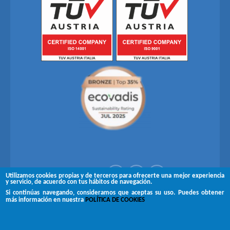
Síguenos en
Utilizamos cookies propias y de terceros para ofrecerte una mejor experiencia
y servicio, de acuerdo con tus hábitos de navegación.
Si continúas navegando, consideramos que aceptas su uso. Puedes obtener
Copyright © 2026 Brugués
más información en nuestra
POLÍTICA DE COOKIES
Aviso legal
Canal de denuncias