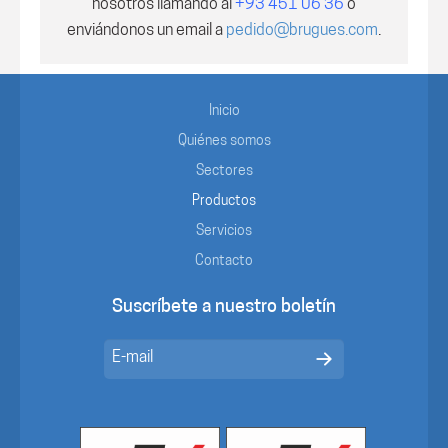
nosotros
llamando al
+93 451 06 36
o
enviándonos un email a
pedido@brugues.com
.
Inicio
Quiénes somos
Sectores
Productos
Servicios
Contacto
Suscríbete a nuestro boletín