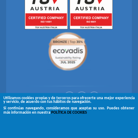
Síguenos en
Utilizamos cookies propias y de terceros para ofrecerte una mejor experiencia
y servicio, de acuerdo con tus hábitos de navegación.
Si continúas navegando, consideramos que aceptas su uso. Puedes obtener
Copyright © 2026 Brugués
más información en nuestra
POLÍTICA DE COOKIES
Aviso legal
Canal de denuncias