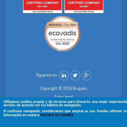
Síguenos en
Copyright © 2026 Brugués
Aviso legal
Utilizamos cookies propias y de terceros para ofrecerte una mejor experiencia
servicio, de acuerdo con tus hábitos de navegación.
Canal de denuncias
Si continúas navegando, consideramos que aceptas su uso. Puedes obtener m
Política de privacidad
información en nuestra
POLÍTICA DE COOKIES