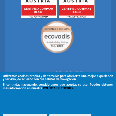
Síguenos en
Utilizamos cookies propias y de terceros para ofrecerte una mejor experiencia
y servicio, de acuerdo con tus hábitos de navegación.
Si continúas navegando, consideramos que aceptas su uso. Puedes obtener
Copyright © 2026 Brugués
más información en nuestra
POLÍTICA DE COOKIES
Aviso legal
Canal de denuncias
Política de privacidad