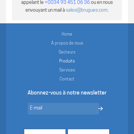
appelant le
+0034 93 451 06 36
ou en nous
envouyant un mail à
sales@brugues.com
.
Home
À propos de nous
Secteurs
Produits
Services
Contact
Abonnez-vous à notre newsletter