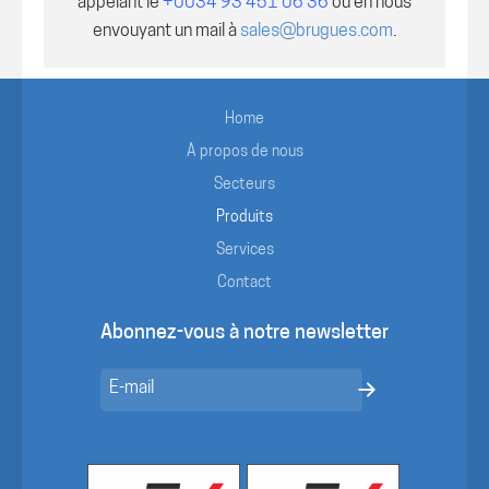
appelant le
+0034 93 451 06 36
ou en nous
envouyant un mail à
sales@brugues.com
.
Home
À propos de nous
Secteurs
Produits
Services
Contact
Abonnez-vous à notre newsletter